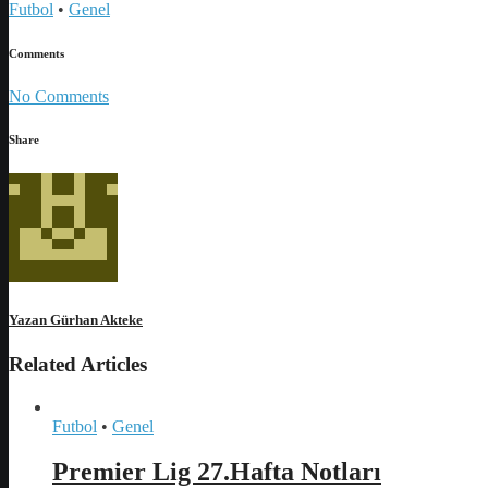
Futbol
•
Genel
Comments
No Comments
Share
Yazan
Gürhan Akteke
Related Articles
Futbol
•
Genel
Premier Lig 27.Hafta Notları