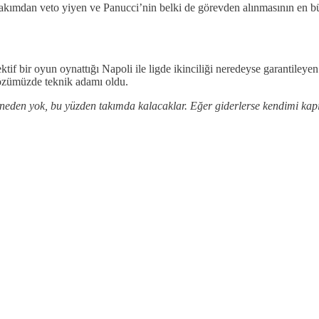
akımdan veto yiyen ve Panucci’nin belki de görevden alınmasının en b
tif bir oyun oynattığı Napoli ile ligde ikinciliği neredeyse garantileyen
 gözümüzde teknik adamı oldu.
r neden yok, bu yüzden takımda kalacaklar. Eğer giderlerse kendimi kapı