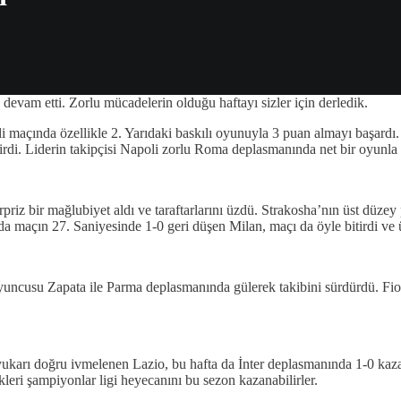
 devam etti. Zorlu mücadelerin olduğu haftayı sizler için derledik.
açında özellikle 2. Yarıdaki baskılı oyunuyla 3 puan almayı başardı. İtal
di. Liderin takipçisi Napoli zorlu Roma deplasmanında net bir oyunla 4-
rpriz bir mağlubiyet aldı ve taraftarlarını üzdü. Strakosha’nın üst düzey
a maçın 27. Saniyesinde 1-0 geri düşen Milan, maçı da öyle bitirdi ve ü
uncusu Zapata ile Parma deplasmanında gülerek takibini sürdürdü. Fior
yukarı doğru ivmelenen Lazio, bu hafta da İnter deplasmanında 1-0 kaza
leri şampiyonlar ligi heyecanını bu sezon kazanabilirler.