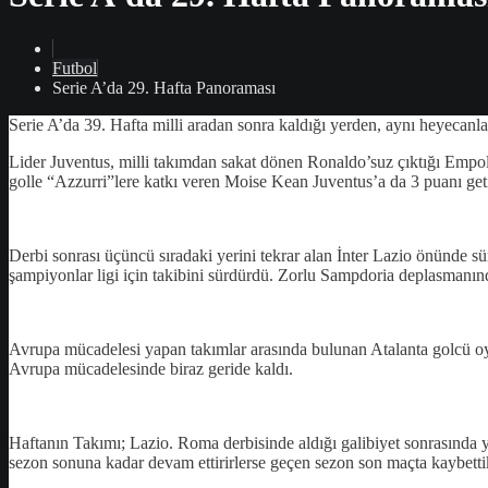
Futbol
Serie A’da 29. Hafta Panoraması
Serie A’da 39. Hafta milli aradan sonra kaldığı yerden, aynı heyecanla
Lider Juventus, milli takımdan sakat dönen Ronaldo’suz çıktığı Empoli m
golle “Azzurri”lere katkı veren Moise Kean Juventus’a da 3 puanı getir
Derbi sonrası üçüncü sıradaki yerini tekrar alan İnter Lazio önünde sü
şampiyonlar ligi için takibini sürdürdü. Zorlu Sampdoria deplasmanınd
Avrupa mücadelesi yapan takımlar arasında bulunan Atalanta golcü oy
Avrupa mücadelesinde biraz geride kaldı.
Haftanın Takımı; Lazio. Roma derbisinde aldığı galibiyet sonrasında 
sezon sonuna kadar devam ettirirlerse geçen sezon son maçta kaybettik