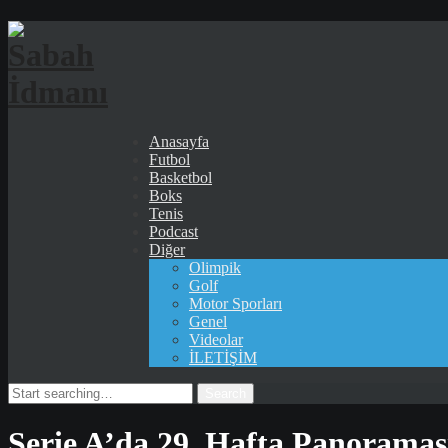
Anasayfa
Futbol
Basketbol
Boks
Tenis
Podcast
Diğer
Olimpik
Golf
Motor Sporları
Genel
Videolar
İLETİŞİM
Search
for:
Serie A’da 29. Hafta Panoramas