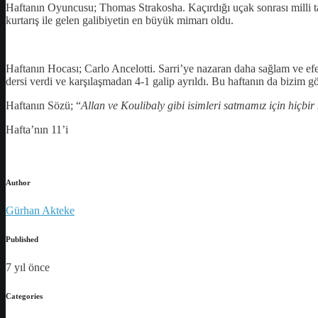
Haftanın Oyuncusu; Thomas Strakosha. Kaçırdığı uçak sonrası milli t
kurtarış ile gelen galibiyetin en büyük mimarı oldu.
Haftanın Hocası; Carlo Ancelotti. Sarri’ye nazaran daha sağlam ve efek
dersi verdi ve karşılaşmadan 4-1 galip ayrıldı. Bu haftanın da bizim
Haftanın Sözü; “
Allan ve Koulibaly gibi isimleri satmamız için hiçbi
Hafta’nın 11’i
Author
Gürhan Akteke
Published
7 yıl önce
Categories