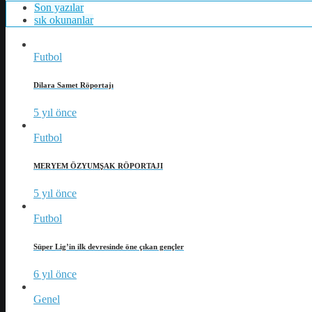
Son yazılar
sık okunanlar
Futbol
Dilara Samet Röportajı
5 yıl önce
Futbol
MERYEM ÖZYUMŞAK RÖPORTAJI
5 yıl önce
Futbol
Süper Lig’in ilk devresinde öne çıkan gençler
6 yıl önce
Genel