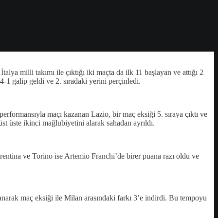
ya milli takımı ile çıktığı iki maçta da ilk 11 başlayan ve attığı 2
1 galip geldi ve 2. sıradaki yerini perçinledi.
 performansıyla maçı kazanan Lazio, bir maç eksiği 5. sıraya çıktı ve
st üste ikinci mağlubiyetini alarak sahadan ayrıldı.
entina ve Torino ise Artemio Franchi’de birer puana razı oldu ve
narak maç eksiği ile Milan arasındaki farkı 3’e indirdi. Bu tempoyu