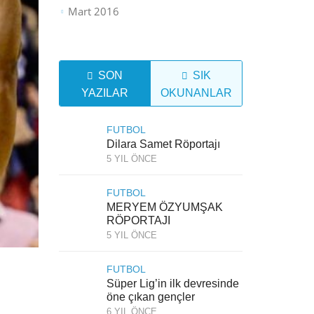
Mart 2016
SON
SIK
YAZILAR
OKUNANLAR
FUTBOL
Dilara Samet Röportajı
5 YIL ÖNCE
FUTBOL
MERYEM ÖZYUMŞAK
RÖPORTAJI
5 YIL ÖNCE
FUTBOL
Süper Lig’in ilk devresinde
öne çıkan gençler
6 YIL ÖNCE