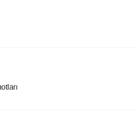
otları