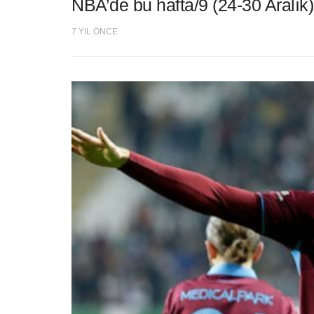
NBA’de bu hafta/9 (24-30 Aralık)
7 YIL ÖNCE