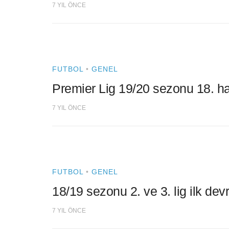
7 YIL ÖNCE
FUTBOL
•
GENEL
Premier Lig 19/20 sezonu 18. haf
7 YIL ÖNCE
FUTBOL
•
GENEL
18/19 sezonu 2. ve 3. lig ilk devr
7 YIL ÖNCE