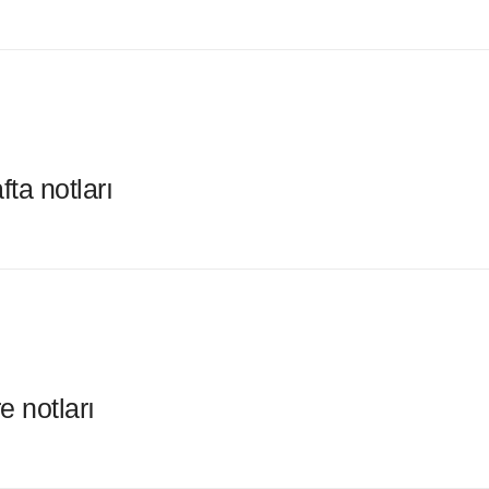
ta notları
e notları