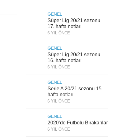
GENEL
Süper Lig 20/21 sezonu
17. hafta notları
6 YIL ÖNCE
GENEL
Süper Lig 20/21 sezonu
16. hafta notları
6 YIL ÖNCE
GENEL
Serie A 20/21 sezonu 15.
hafta notları
6 YIL ÖNCE
GENEL
2020’de Futbolu Bırakanlar
6 YIL ÖNCE