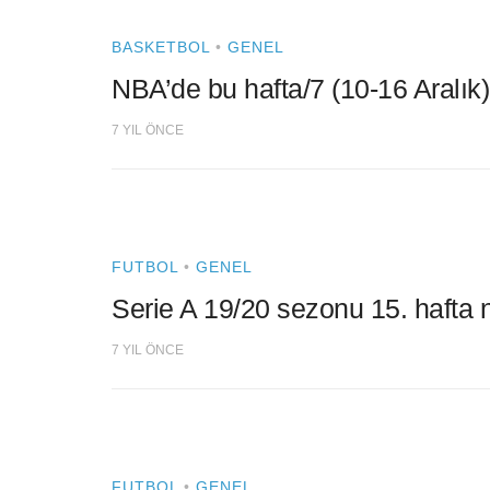
BASKETBOL
•
GENEL
NBA’de bu hafta/7 (10-16 Aralık)
7 YIL ÖNCE
FUTBOL
•
GENEL
Serie A 19/20 sezonu 15. hafta n
7 YIL ÖNCE
FUTBOL
•
GENEL