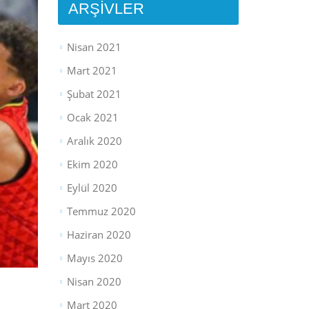
ARŞIVLER
Nisan 2021
Mart 2021
Şubat 2021
Ocak 2021
Aralık 2020
Ekim 2020
Eylül 2020
Temmuz 2020
Haziran 2020
Mayıs 2020
Nisan 2020
Mart 2020