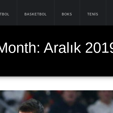
TBOL
TBOL
BASKETBOL
BASKETBOL
BOKS
BOKS
TENIS
TENIS
Month:
Aralık 201