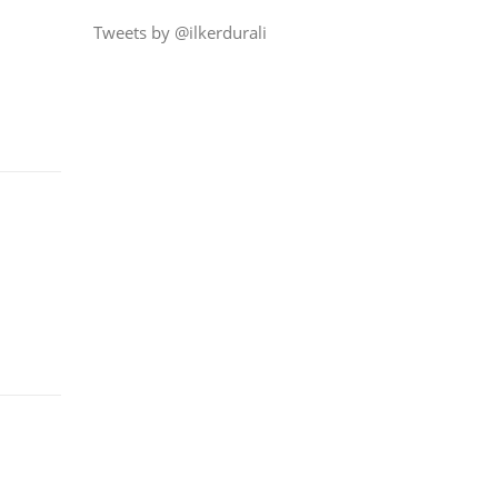
Tweets by @ilkerdurali