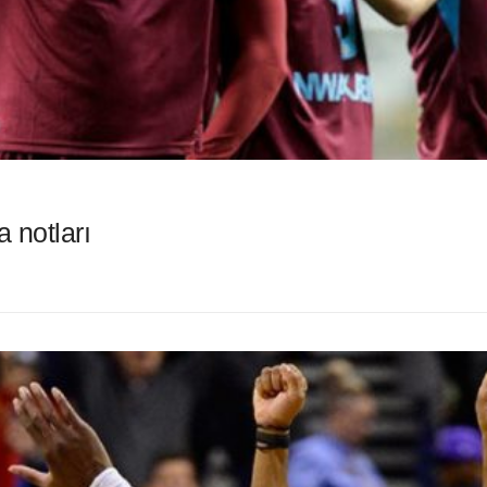
 notları