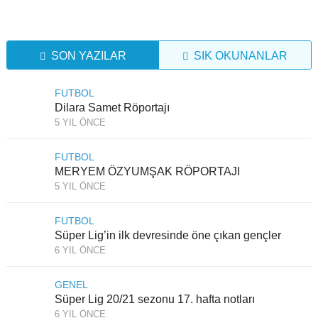
SON YAZILAR
SIK OKUNANLAR
FUTBOL
Dilara Samet Röportajı
5 YIL ÖNCE
FUTBOL
MERYEM ÖZYUMŞAK RÖPORTAJI
5 YIL ÖNCE
FUTBOL
Süper Lig’in ilk devresinde öne çıkan gençler
6 YIL ÖNCE
GENEL
Süper Lig 20/21 sezonu 17. hafta notları
6 YIL ÖNCE