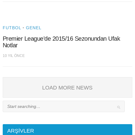
FUTBOL
•
GENEL
Premier League’de 2015/16 Sezonundan Ufak
Notlar
10 YIL ÖNCE
LOAD MORE NEWS
ARŞIVLER