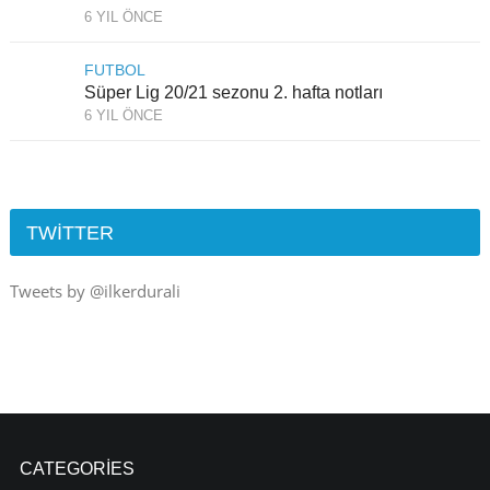
6 YIL ÖNCE
FUTBOL
Süper Lig 20/21 sezonu 2. hafta notları
6 YIL ÖNCE
TWITTER
Tweets by @ilkerdurali
CATEGORIES