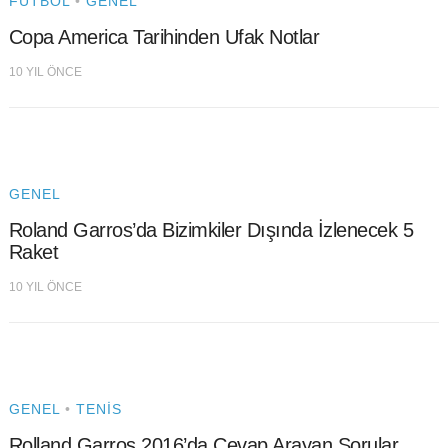
FUTBOL
•
GENEL
Copa America Tarihinden Ufak Notlar
10 YIL ÖNCE
GENEL
Roland Garros’da Bizimkiler Dışında İzlenecek 5
Raket
10 YIL ÖNCE
GENEL
•
TENIS
Rolland Garros 2016’da Cevap Arayan Sorular