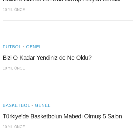
10 YIL ÖNCE
FUTBOL
•
GENEL
Bizi O Kadar Yendiniz de Ne Oldu?
10 YIL ÖNCE
BASKETBOL
•
GENEL
Türkiye’de Basketbolun Mabedi Olmuş 5 Salon
10 YIL ÖNCE