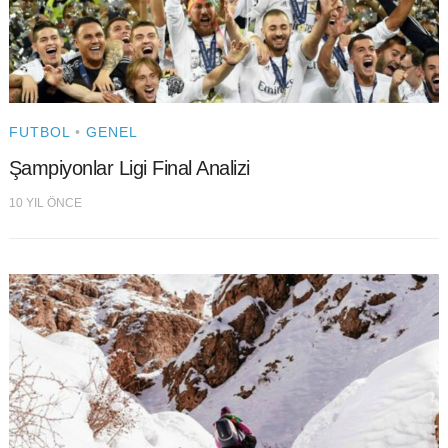
FUTBOL
•
GENEL
Şampiyonlar Ligi Final Analizi
10 YIL ÖNCE