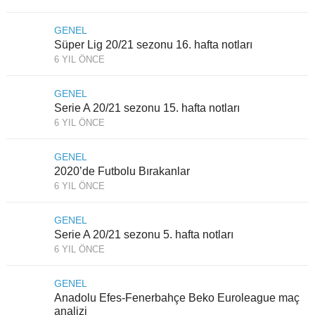
GENEL
Süper Lig 20/21 sezonu 16. hafta notları
6 YIL ÖNCE
GENEL
Serie A 20/21 sezonu 15. hafta notları
6 YIL ÖNCE
GENEL
2020’de Futbolu Bırakanlar
6 YIL ÖNCE
GENEL
Serie A 20/21 sezonu 5. hafta notları
6 YIL ÖNCE
GENEL
Anadolu Efes-Fenerbahçe Beko Euroleague maç
analizi