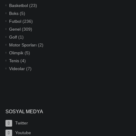
Basketbol
(23)
Boks
(5)
Futbol
(236)
Genel
(309)
Golf
(1)
Motor Sporları
(2)
Olimpik
(5)
Tenis
(4)
Videolar
(7)
SOSYAL MEDYA
Twitter
Youtube