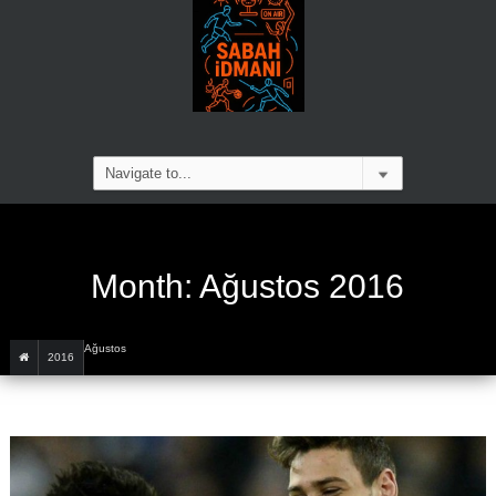
Month:
Ağustos 2016
Ağustos
2016