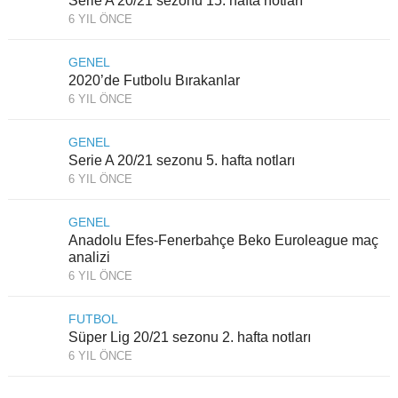
Serie A 20/21 sezonu 15. hafta notları
6 YIL ÖNCE
GENEL
2020’de Futbolu Bırakanlar
6 YIL ÖNCE
GENEL
Serie A 20/21 sezonu 5. hafta notları
6 YIL ÖNCE
GENEL
Anadolu Efes-Fenerbahçe Beko Euroleague maç
analizi
6 YIL ÖNCE
FUTBOL
Süper Lig 20/21 sezonu 2. hafta notları
6 YIL ÖNCE