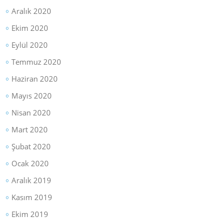
Aralık 2020
Ekim 2020
Eylül 2020
Temmuz 2020
Haziran 2020
Mayıs 2020
Nisan 2020
Mart 2020
Şubat 2020
Ocak 2020
Aralık 2019
Kasım 2019
Ekim 2019