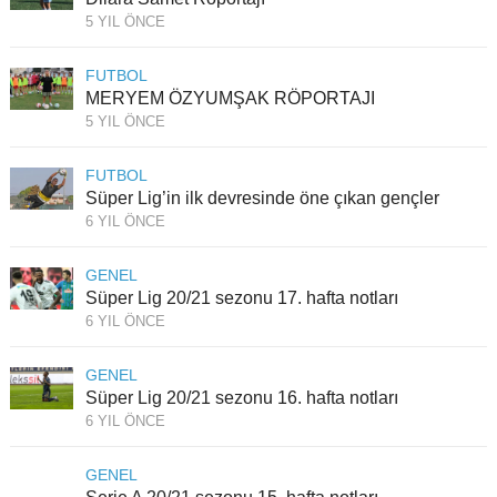
5 YIL ÖNCE
FUTBOL
MERYEM ÖZYUMŞAK RÖPORTAJI
5 YIL ÖNCE
FUTBOL
Süper Lig’in ilk devresinde öne çıkan gençler
6 YIL ÖNCE
GENEL
Süper Lig 20/21 sezonu 17. hafta notları
6 YIL ÖNCE
GENEL
Süper Lig 20/21 sezonu 16. hafta notları
6 YIL ÖNCE
GENEL