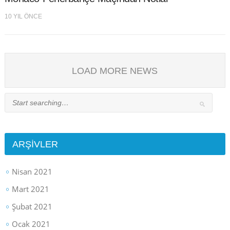
10 YIL ÖNCE
LOAD MORE NEWS
ARŞIVLER
Nisan 2021
Mart 2021
Şubat 2021
Ocak 2021