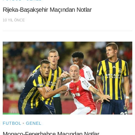
Rijeka-Başakşehir Maçından Notlar
10 YIL ÖNCE
FUTBOL
•
GENEL
Monaco-Fenerbahçe Maçından Notlar