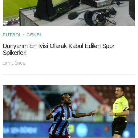
FUTBOL
•
GENEL
Dünyanın En İyisi Olarak Kabul Edilen Spor
Spikerleri
10 YIL ÖNCE