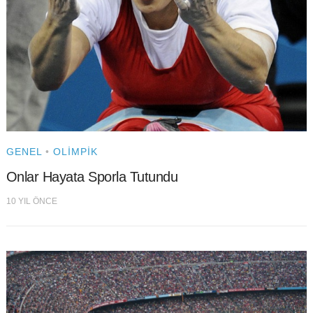
GENEL
•
OLIMPIK
Onlar Hayata Sporla Tutundu
10 YIL ÖNCE