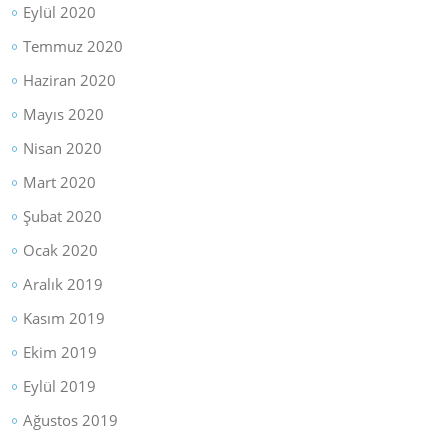
Eylül 2020
Temmuz 2020
Haziran 2020
Mayıs 2020
Nisan 2020
Mart 2020
Şubat 2020
Ocak 2020
Aralık 2019
Kasım 2019
Ekim 2019
Eylül 2019
Ağustos 2019