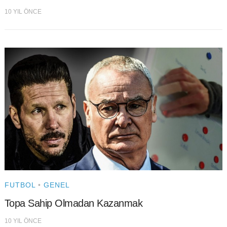
10 YIL ÖNCE
FUTBOL
•
GENEL
Topa Sahip Olmadan Kazanmak
10 YIL ÖNCE