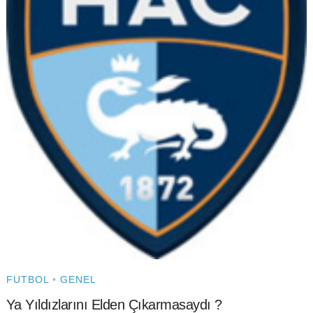
FUTBOL
•
GENEL
Ya Yıldızlarını Elden Çıkarmasaydı ?