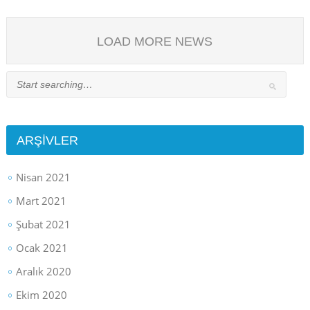
LOAD MORE NEWS
ARŞIVLER
Nisan 2021
Mart 2021
Şubat 2021
Ocak 2021
Aralık 2020
Ekim 2020