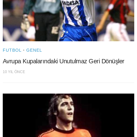
FUTBOL
•
GENEL
Avrupa Kupalarındaki Unutulmaz Geri Dönüşler
10 YIL ÖNCE