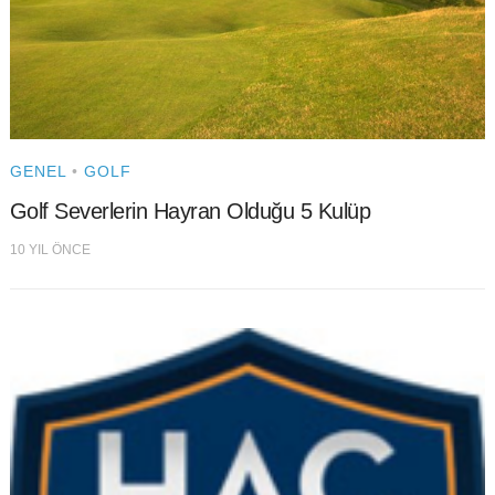
GENEL
•
GOLF
Golf Severlerin Hayran Olduğu 5 Kulüp
10 YIL ÖNCE