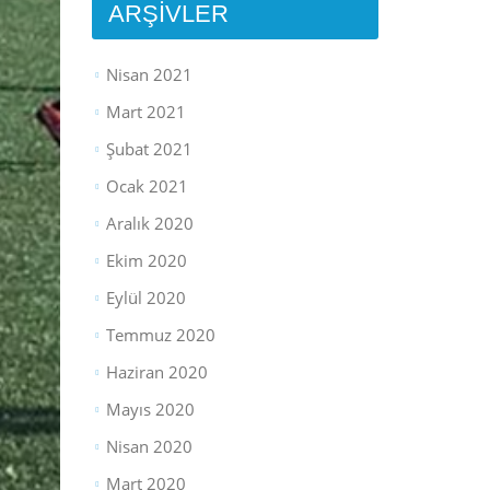
ARŞIVLER
Nisan 2021
Mart 2021
Şubat 2021
Ocak 2021
Aralık 2020
Ekim 2020
Eylül 2020
Temmuz 2020
Haziran 2020
Mayıs 2020
Nisan 2020
Mart 2020