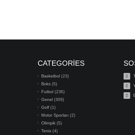
CATEGORIES
SO
Basketbol
(23)
T
Boks
(5)
Futbol
(236)
Genel
(309)
Golf
(1)
Motor Sporları
(2)
Olimpik
(5)
Tenis
(4)