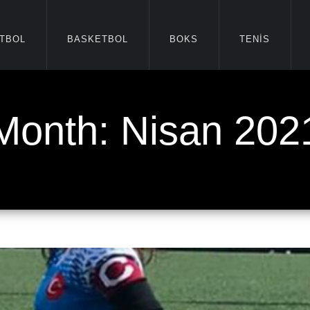
TBOL
TBOL
BASKETBOL
BASKETBOL
BOKS
BOKS
TENIS
TENIS
Month:
Nisan 202