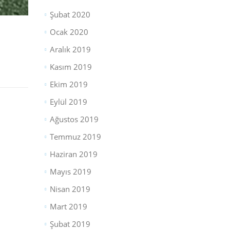
Şubat 2020
Ocak 2020
Aralık 2019
Kasım 2019
Ekim 2019
Eylül 2019
Ağustos 2019
Temmuz 2019
Haziran 2019
Mayıs 2019
Nisan 2019
Mart 2019
Şubat 2019