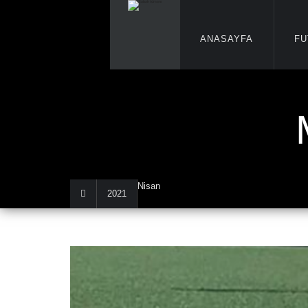
ANASAYFA
ANASAYFA
FU
FU
Nisan
2021