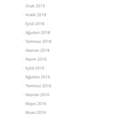
Ocak 2019
Aralık 2018
Eylül 2018
Ağustos 2018
Temmuz 2018
Haziran 2018
Kasım 2016
Eylül 2016
Ağustos 2016
Temmuz 2016
Haziran 2016
Mayıs 2016
Nisan 2016