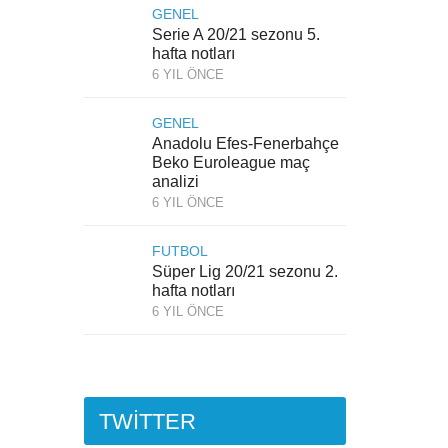
GENEL
Serie A 20/21 sezonu 5.
hafta notları
6 YIL ÖNCE
GENEL
Anadolu Efes-Fenerbahçe
Beko Euroleague maç
analizi
6 YIL ÖNCE
FUTBOL
Süper Lig 20/21 sezonu 2.
hafta notları
6 YIL ÖNCE
TWITTER