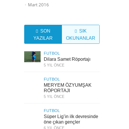
Mart 2016
SON
SIK
YAZILAR
OKUNANLAR
FUTBOL
Dilara Samet Röportajı
5 YIL ÖNCE
FUTBOL
MERYEM ÖZYUMŞAK
RÖPORTAJI
5 YIL ÖNCE
FUTBOL
Süper Lig’in ilk devresinde
öne çıkan gençler
6 YIL ÖNCE