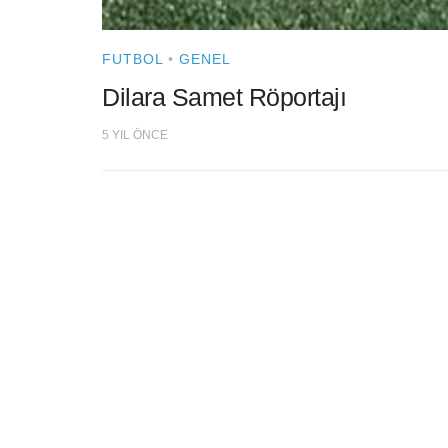
FUTBOL
•
GENEL
Dilara Samet Röportajı
5 YIL ÖNCE