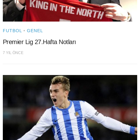
FUTBOL
•
GENEL
Premier Lig 27.Hafta Notları
7 YIL ÖNCE