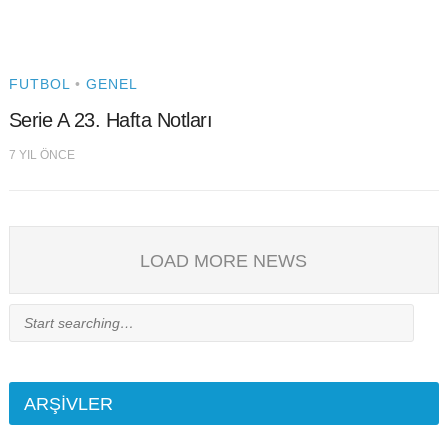
FUTBOL
•
GENEL
Serie A 23. Hafta Notları
7 YIL ÖNCE
LOAD MORE NEWS
ARŞIVLER