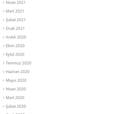
Nisan 2021
Mart 2021
Şubat 2021
Ocak 2021
Aralık 2020
Ekim 2020
Eylül 2020
Temmuz 2020
Haziran 2020
Mayıs 2020
Nisan 2020
Mart 2020
Şubat 2020