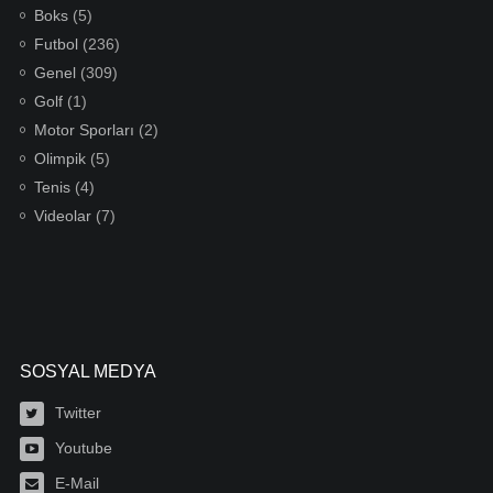
Boks
(5)
Futbol
(236)
Genel
(309)
Golf
(1)
Motor Sporları
(2)
Olimpik
(5)
Tenis
(4)
Videolar
(7)
SOSYAL MEDYA
Twitter
Youtube
E-Mail