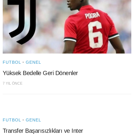
FUTBOL
•
GENEL
Yüksek Bedelle Geri Dönenler
7 YIL ÖNCE
FUTBOL
•
GENEL
Transfer Başarısızlıkları ve Inter