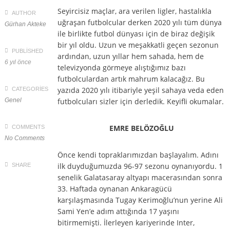
Seyircisiz maçlar, ara verilen ligler, hastalıkla
AUTHOR
uğraşan futbolcular derken 2020 yılı tüm dünya
Gürhan Akteke
ile birlikte futbol dünyası için de biraz değişik
bir yıl oldu. Uzun ve meşakkatli geçen sezonun
PUBLISHED
ardından, uzun yıllar hem sahada, hem de
6 yıl önce
televizyonda görmeye alıştığımız bazı
futbolculardan artık mahrum kalacağız. Bu
yazıda 2020 yılı itibariyle yeşil sahaya veda eden
CATEGORIES
Genel
futbolcuları sizler için derledik. Keyifli okumalar.
EMRE BELÖZOĞLU
COMMENTS
No Comments
Önce kendi topraklarımızdan başlayalım. Adını
ilk duyduğumuzda 96-97 sezonu oynanıyordu. 1
SHARE
senelik Galatasaray altyapı macerasından sonra
33. Haftada oynanan Ankaragücü
karşılaşmasında Tugay Kerimoğlu’nun yerine Ali
Sami Yen’e adım attığında 17 yaşını
bitirmemişti. İlerleyen kariyerinde Inter,