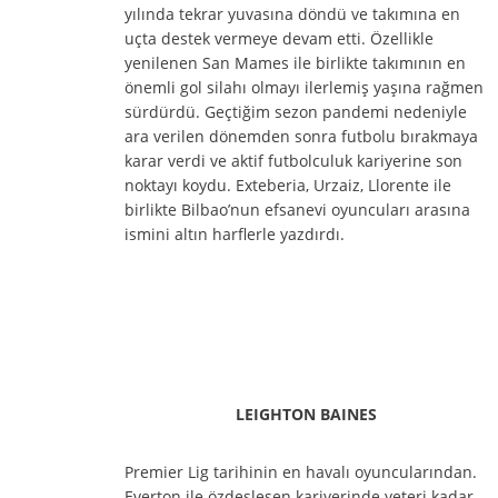
yılında tekrar yuvasına döndü ve takımına en
uçta destek vermeye devam etti. Özellikle
yenilenen San Mames ile birlikte takımının en
önemli gol silahı olmayı ilerlemiş yaşına rağmen
sürdürdü. Geçtiğim sezon pandemi nedeniyle
ara verilen dönemden sonra futbolu bırakmaya
karar verdi ve aktif futbolculuk kariyerine son
noktayı koydu. Exteberia, Urzaiz, Llorente ile
birlikte Bilbao’nun efsanevi oyuncuları arasına
ismini altın harflerle yazdırdı.
LEIGHTON BAINES
Premier Lig tarihinin en havalı oyuncularından.
Everton ile özdeşleşen kariyerinde yeteri kadar