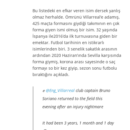
Bu listedeki en efkar veren isim dersek yanlış
olmaz herhalde. Ömrünü Villarreal’e adamış,
425 maçta formasını giydiği takımının en çok
forma giyen ismi olmuş bir isim. 32 yaşında
İspanya ile2016’da ilk turnuvasına giden bir
emektar. Futbol tarihinin en istikrarlı
isimlerinden biri. 3 senelik sakatlık arasının
ardından 2020 Haziran’ında Sevilla karşısında
forma giymiş, korona arası sayesinde o saç
formayı so bir kez giyip, sezon sonu futbolu
bıraktığını açıkladı.
✊
@Eng_Villarreal
club captain Bruno
Soriano returned to the field this
evening after an injury nightmare
It had been 3 years, 1 month and 1 day