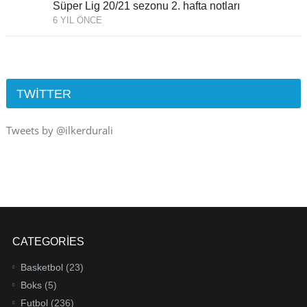
Süper Lig 20/21 sezonu 2. hafta notları
6 YIL ÖNCE
TWITTER
Tweets by @ilkerdurali
CATEGORIES
Basketbol
(23)
Boks
(5)
Futbol
(236)